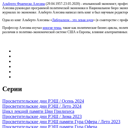
Альберто Франческо Алесина
(29.04.1957-23.05.2020) - итальянский экономист, профе
Алесина руководил программой политической экономики в Национальном бюро эконом
журналах по экономике. Альберто Алесина написал пять книг и был научным редактор
Одна из книг Альберто Алесины «
Либерализм - это левая идея
» (в соавторстве с про
Профессор Алесина изучал
многие темы
, такие как политические бизнес-циклы, поли
различия в политико-экономической системе США и Европы, влияние альтернативных 
Серии
Просветительские дни РЭШ / Осень 2024
Просветительские дни РЭШ / Лето 2024
Цикл лекций памяти Цви Грилихеса
Просветительские дни РЭШ / Зима 2023
Просветительские дни РЭШ памяти Гура Офера / Лето 2023
Просветительские дни РЭШ памяти Гура Офера