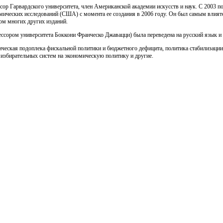
ссор Гарвардского университета, член Американской академии искусств и наук. С 2003 
ических исследований (США) с момента ее создания в 2006 году. Он был самым влият
ом многих других изданий.
фессором университета Боккони Франческо Джавацци) была переведена на русский язык 
тическая подоплека фискальной политики и бюджетного дефицита, политика стабилизации
избирательных систем на экономическую политику и другие.