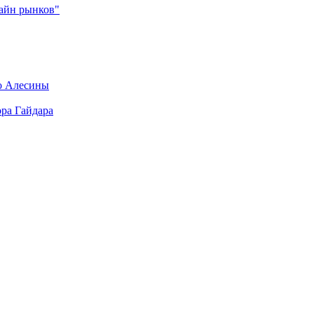
зайн рынков"
о Алесины
ра Гайдара