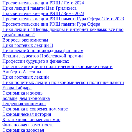
Просветительские дни РЭШ / Лето 2024
Цикл лекций памяти Цви Грилихеса
Просветительские дни РЭШ / Зима 2023
Просветительские дни РЭШ памяти Гура Офера / Лето 2023
Просветительские дни РЭШ памяти Гура Офера
Цикл лекций "Школы, доноры и интернет-реклама: все про
дизайн рынков"
Вопросы экономистам
Цикл гостевых лекций II
Цикл лекций по прикладным финансам
Лекции лауреатов Нобелевской премии
Профессии будущего в финансах
Почетные лекции по политической экономике памяти
Альберто Алесины
Цикл гостевых лекций
Цикл почетных лекций по экономической политике памяти
Егора Гайдара
Экономика и жизнь
Больше, чем экономика
Гендерная экономика
Экономика в современном мире
Экономическая история
Как технологии меняют мир
Финансовая грамотность
Экономика здоровья